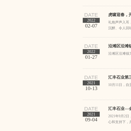
DATE
虎啸迎春，
2022
礼炮声声入耳
02-07
沉醉、令人回
DATE
沿滩区沿滩
2022
沿滩区沿滩镇
01-27
DATE
汇丰石业第
2021
10月11日，
10-13
DATE
汇丰石业--
2021
2021年9
09-04
心和支持下，
难。