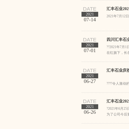
DATE
汇丰石业20
2021
2021年7月
07-14
DATE
四川汇丰石
2021
??2021年
07-01
在红旗下，长
DATE
汇丰石业庆
2021
06-27
????令人激
心的感到开心
路沿石，所以
DATE
线的线路班次
汇丰石业20
2021
?2021年6
06-26
为了公司今后
和娱乐两不误