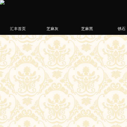
汇丰首页
芝麻灰
芝麻黑
锈石