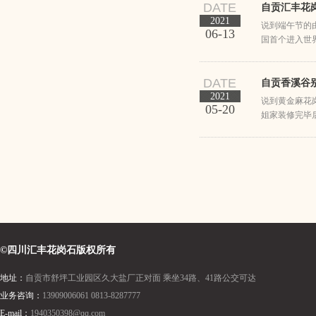
DATE
自贡汇丰花
2021
说到端午节的
06-13
国首个进入世
DATE
自贡香溪谷
2021
说到黄金麻花
05-20
姐家装修完毕
©四川汇丰花岗石版权所有
地址：
自贡市舒坪工业园区久大盐厂正对面 乘坐34路、41路公交可达
业务咨询：
13909006061 0813-8287777
E-mail：
1940350398@qq.com