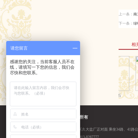
上一条：
南
下一条：
绿钻
相
请您留言
感谢您的关注，当前客服人员不在
线，请填写一下您的信息，我们会
尽快和您联系。
©四川汇丰花岗石版权所有
地址：
自贡市舒坪工业园区久大盐厂正对面 乘坐34路、41路
业务咨询：
13909006061 0813-8287777