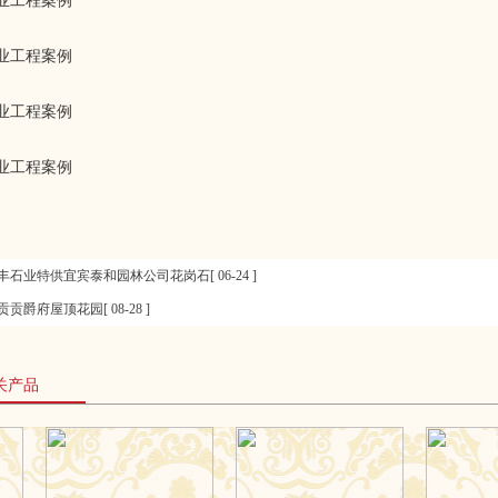
丰石业特供宜宾泰和园林公司花岗石[ 06-24 ]
贡贡爵府屋顶花园[ 08-28 ]
关产品