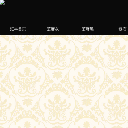
汇丰首页
芝麻灰
芝麻黑
锈石