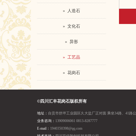
» 人造石
» 文化石
» 异形
» 工艺品
» 花岗石
©四川汇丰花岗石版权所有
地址：
自贡市舒坪工业园区久大盐厂正对面 乘坐34路、41路
业务咨询：
13909006061 0813-8287777
E-mail：
1940350398@qq.com