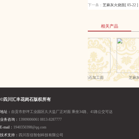
下一条：
芝麻灰火烧面[ 05-22 ]
相关产品
©四川汇丰花岗石版权所有
地址：
自贡市舒坪工业园区久大盐厂正对面 乘坐34路、41路公交可达
业务咨询：
13909006061 0813-8287777
E-mail：
1940350398@qq.com
技术支持：
四川百信智创科技有限公司