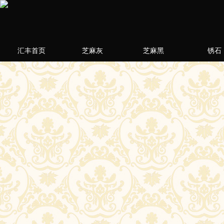
汇丰首页
芝麻灰
芝麻黑
锈石