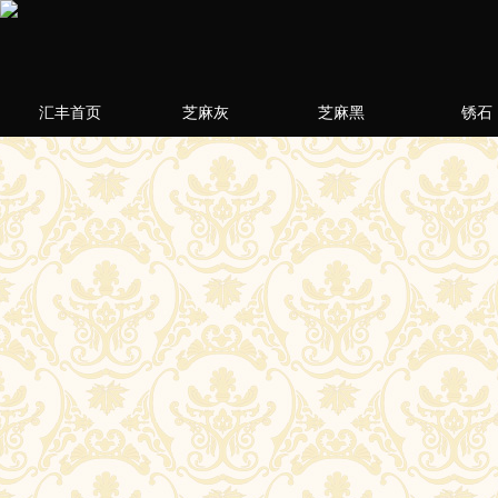
汇丰首页
芝麻灰
芝麻黑
锈石