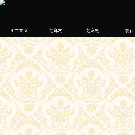
汇丰首页
芝麻灰
芝麻黑
锈石