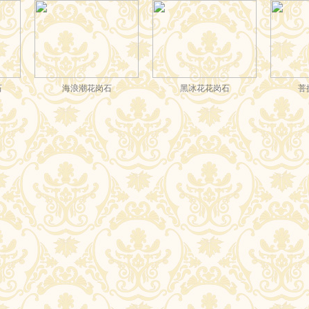
海浪潮花岗石
黑冰花花岗石
菩提绿花岗
南充市西充县城北新区四馆
南充新四馆一场工程案例最
秋叶花岗
一场
新动态