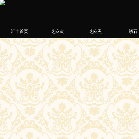
汇丰首页
芝麻灰
芝麻黑
锈石