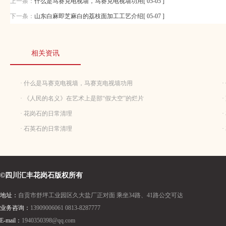
上一条：
什么是马赛克电视墙，马赛克电视墙功用[ 05-05 ]
下一条：
山东白麻即芝麻白的荔枝面加工工艺介绍[ 05-07 ]
相关资讯
· 什么是马赛克电视墙，马赛克电视墙功用
· 《人民的名义》在艺术上是部“假大空”的烂片
· 花岗石的日常清理
· 石英石的日常清理
©四川汇丰花岗石版权所有
地址：
自贡市舒坪工业园区久大盐厂正对面 乘坐34路、41路公交可达
业务咨询：
13909006061 0813-8287777
E-mail：
1940350398@qq.com