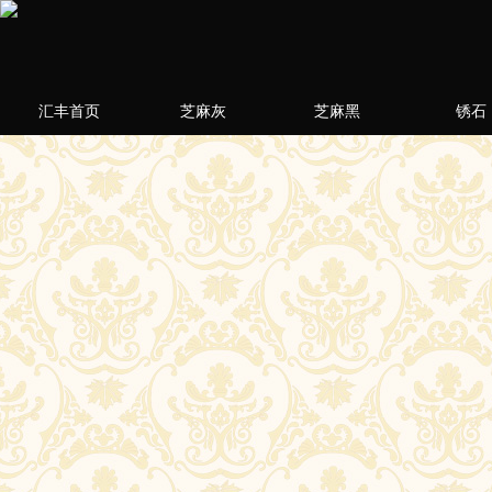
汇丰首页
芝麻灰
芝麻黑
锈石