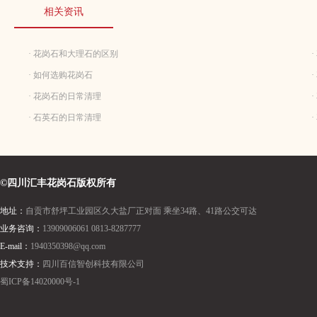
相关资讯
· 花岗石和大理石的区别
· 如何选购花岗石
· 花岗石的日常清理
· 石英石的日常清理
©四川汇丰花岗石版权所有
地址：
自贡市舒坪工业园区久大盐厂正对面 乘坐34路、41路公交可达
业务咨询：
13909006061 0813-8287777
E-mail：
1940350398@qq.com
技术支持：
四川百信智创科技有限公司
蜀ICP备14020000号-1