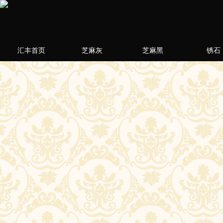
汇丰首页
芝麻灰
芝麻黑
锈石