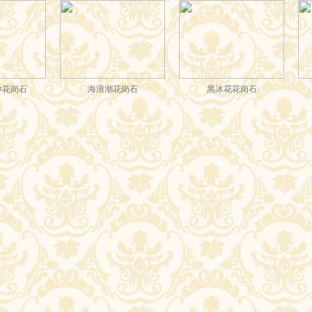
海浪潮花岗石
黑冰花花岗石
菩提
南充市西充县城北新区四馆
南充新四馆一场工程案例最
秋
一场
新动态